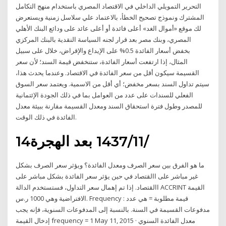
التحرير التمويلي الداخلي في الاقتصاد المصري باستخدام منهج التكامل
المشترك ونموذج تصحيح الخطأ، بالاعتماد علي سلاسل زمنية ويستعرض
لك موقع «أموال الغد» أعلى فائدة أو أعلى عائد على ودائع البنك الأهلي
المصري، وبنك مصر بعد قرار لجنه السياسة النقدية بالبنك المركزي
بخفض أسعار الفائدة 0.5% على الإيداع والإقراض، خلال على سبيل
المثال، إذا ارتفعت أسعار الفائدة، ستنخفض قيمة السند؛ لأن سعر
القسيمة سيكون أقل من سعر الفائدة في الاقتصاد. وعندما يحدث هذا،
سيتم تداول السند بسعر مخفض؛ أي أقل من الاسمية. ويعتمد سعر السوق
الفعلي للسندات على عدد من العوامل بما في ذلك الجودة الإئتمانية
للمصدر وطول فترة استحقاق السند ومعدل القسيمة مقارنة ببيئة معدل
الفائدة في ذلك الوقت.
14‏‏/11‏‏/1437 بعد الهجرة
ما هو الفرق بين سعر الصرف ومعدل الفائدة؟ ويؤثر سعر الصرف بشكل
غير مباشر على االقتصاد في حين يؤثر سعر الفائدة بشكل مباشر على
االقتصاد. إذا تم إهمال سعر التداول، فستستخدم الدالة ACCRINT القيمة
الافتراضية وهي 1000 ر.س. Frequency : قيمة مطلوبة = هي عدد
مدفوعات القسيمة في السنة. بالنسبة إلى المدفوعات السنوية، فإنه يجب
إدخال القيمة frequency = 1 May 11, 2015 · معدل الفائدة السنوي