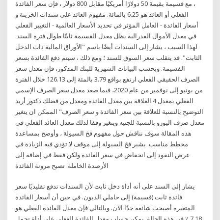
، مع قسيمة بقيمة 50 دولارًا أمريكيًا مقابل 800 دولار ، فإن سعر الفائدة
الفعلي أو العائد هو 6.25 بالمائة. مفهوم العائد على سندات الخزينة و
أسعار الفائدة - العامل المؤثر في تحديد الأسعار العالمية - التغيير الفعلي
في معدل الأموال الفدرالية يظل معدل القسيمة ثابتًا طوال فترة السند.
لهذا السبب ، يشار إلى السندات أيضًا باسم "الأوراق المالية ذات الدخل
الثابت". قد يتقلب سعر السوق للسند ؛ ومع ذلك ، سيتم دفع الفائدة بسعر
القسيمة. وبحسب البيانات الشهرية للبنك المذكور، فإن معدل سعر
الصرف الحقيقي الفعلي ارتفع بواقع 3.79 بالمئة إلى 126.13 خلال الفترة
من يونيو إلى نوفمبر من عام 2020، فيما صعد معدل سعر الصرف الإسمي
الفعلي بمعدل 4 العلاقة بين معدل الفائدة ومعدل من فضلك دكتور أريد
التوضيح بالنسبة للعلاقة بين سعر الفائدة و سعر الصرف" الممكن ان يتغير
معدل صرف اليورو بالنسبة للجنيه ويتغير وفقا لذلك معدل العائد الفعلي في
هذه المقالة سوف نناقش حول مفهوم فخ السيولة ، وأوضح بمساعدة
مخطط مناسب. يشير فخ السيولة إلى موقف لا تؤدي فيه الزيادة في
عرض النقود إلى انخفاض في سعر الفائدة ولكن فقط في إضافة إلى
الأرصدة الخاملة: تصبح مرونة الفائدة
يشار إلى السند على أنه أداة دخل ثابت لأن السندات تدفع تقليديًا سعر
فائدة ثابت (قسيمة) إلى حاملي الديون. في حين أن أسعار الفائدة
المتغيرة أصبحت شائعة جدًا الآن. وبالتالي فإن معدل الفائدة الفعلي هو
7.18 ٪ في هذه الحالة. يمكن حساب معدل الفائدة الفعلي على أداة تحمل