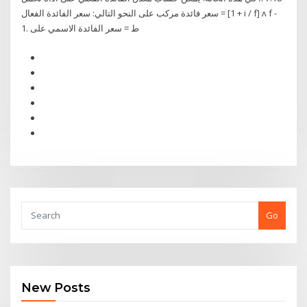
سعر فائدة مركب على النحو التالي: سعر الفائدة الفعال = [1 + i / f] ᴧ f -
1. ط = سعر الفائدة الاسمي على
Go
New Posts