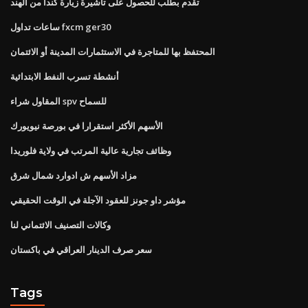
تقدم بطلب للحصول على تأشيرة زيارة كندا من الهند
ساعات تداول fxcm ger30
المحتفظ بها للمتاجرة في الاستثمارات المدينة أو الائتمان
أنشطة تسرب النفط الابتدائية
المقاول شراء spv للسماح
الأسهم الأكثر استقرارا في بورصة نيويورك
وظائف تجارية عالية المرتب في ولاية فلوريدا
مزاد الأسهم ش ادوارد شمال شرق
مؤشر داو جونز للعقود الآجلة في الوقت الحقيقي
وكالات التصنيف الائتماني لنا
سعر صرف الدينار العراقي في باكستان
Tags