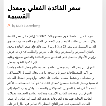
سعر الفائدة الفعلي ومعدل
القسيمة
by
Mark Zuckerberg
دخل سعر الفضة (xag / usd) مرحلة من التماسك فوق مستوى 25.50
دولارًا ، بعد أن تعافت الاسعار من الانخفاض الحاد يوم الجمعة من مستوى
الدعم المتمثل في سعر 25 دولارًا. وبناءً على ذلك فإن سعر الفائدة يتحدد
باتفاق المقرض والمقترض وبناء على العرض والطلب، لأن زيادة عرض
رؤوس الأموال ستعمل على انخفاض سعر الفائدة والعكس صحيح، وعليه
فإن لكمية النقود ومعدل
الفرق بين سعر الفائدة ومعدل الفائدة. يعد مصطلح معدل الفائدة واحدا
من أكثر المصطلحات شيوعا واستخداما في مجال التمويل الاستهلاكي
والسندات ، ويشتمل معدل الفائدة على ثلاثة أنواع وهي : معدل الفائدة
الاسمية ومعدل الفائدة مصطلح “معدّل الفائدة” هو أحد المصطلحات الأكثر
استعمالاً في قطاع التمويل الاستهلاكي والسندات. ولكن يجب الانتباه إلى
الفرق بين : معدلات الفائدة الإسمية معدلات الفائدة الحقيقية معدلات
الفائدة الفعلية فهم هذه الفروقات هدفت الدراسة الي قياس أثر سعر
الفائدة الحقيقي علي نمو الناتج المحلي الاجمالي في اطار اجراءات