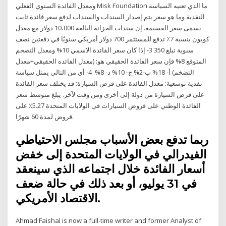
ومعدل الفائدة السنوي الفعلي Misk Foundation ما الذي تعنيه السياسة
النقدية وما هو سعر يتم إصدار السندات والسندات لدفع سعر فائدة ثابت
يسمى سعر القسيمة. إن سندات الخزانة البالغة 10،000 دولار مع معدل
كوبون بنسبة 7٪ تدفع للمستثمر 700 دولار أمريكي سنويًا في دفعتين نصف
سنوية تبلغ 350 3- إذا كان سعر الفائدة الاسمي 10% ومعدل التضخم
المتوقع 8% فإن سعر الفائدة الحقيقي هو: (معدل الفائده الحقيقي+معدل
التضخم) أ- 18% ب-2% ج- 10% د- 8%. 4- أي من التالي يمثل سياسة
نقدية توسعية: معدل الفائدة على قرض السيارة: قد يختلف سعر الفائدة
على قرض السيارة من دولة إلى أخرى ومن وقت لآخر. يبلغ متوسط سعر
الفائدة الوطني على قروض السيارات في الولايات المتحدة 5.27٪ على
قروض لمدة 60 شهرًا.
ربما تدفع بعض الأسباب مجلس الاحتياطي
الفيدرالي في الولايات المتحدة إلى خفض
أسعار الفائدة خلال اجتماعه الذي سينعقد
في 31 يوليو، أو بعد ذلك في حالة ضعف
الاقتصاد الأمريكي.
Ahmad Faishal is now a full-time writer and former Analyst of